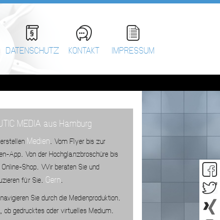
DATENSCHUTZ
KONTAKT
IMPRESSUM
TIC MEDIA aus Hamburg
Medien
erstellen
Vom Flyer bis zur
.
men-App
Von der Hochglanzbroschüre bis
.
 Online-Shop
Wir beraten Sie und
.
Gern
uzieren fü:r Sie
.
.
navigieren Sie durch die Medienproduktion
.
ob gedrucktes oder virtuelles Medium
,
.