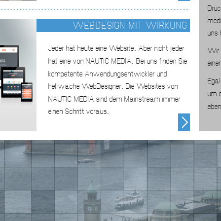
Druc
medi
WEBDESIGN MIT WIRKUNG
uns 
Jeder hat heute eine Website
Aber nicht jeder
.
Wir 
hat eine von NAUTIC MEDIA
Bei uns finden Sie
.
eine
kompetente Anwendungsentwickler und
Egal
hellwache WebDesigner
Die Websites von
.
um e
NAUTIC MEDIA sind dem Mainstream immer
ebe
einen Schritt voraus
.