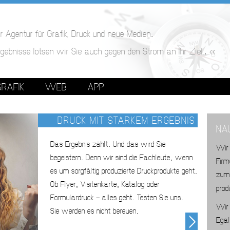
r Agentur für Grafik, Druck und neue Medien
.
gebnisse lotsen wir Sie auch gegen den Strom an Ihr Ziel.
<<
.
GRAFIK
WEB
APP
DRUCK MIT STARKEM ERGEBNIS
NAU
Das Ergebnis zählt
Und das wird Sie
.
Wir 
begeistern
Denn wir sind die Fachleute
wenn
.
,
Fir
es um sorgfältig produzierte Druckprodukte geht
.
zum
Ob Flyer
Visitenkarte
Katalog oder
,
,
prod
Formulardruck — alles geht
Testen Sie uns
.
.
Wir 
Sie werden es nicht bereuen
.
Egal